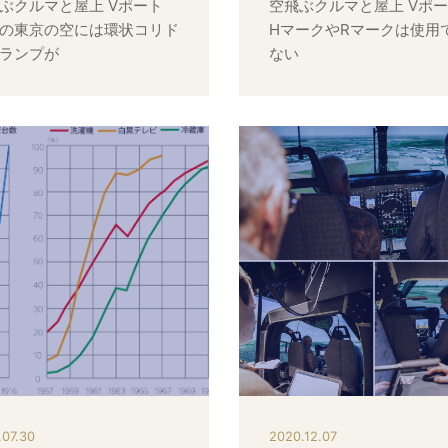
ぶクルマと屋上 Vポート
空飛ぶクルマと屋上 V
の東京の空には環状コリド
HマークやRマークは使用
ランプが
ない
.07.30
2020.12.07