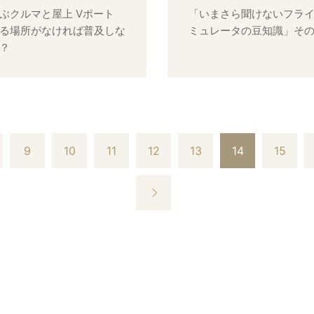
ぶクルマと屋上 Vポート
「いまさら聞けないフラ
る場所がなければ普及しな
ミュレータの豆知識」そ
？
9
10
11
12
13
14
15