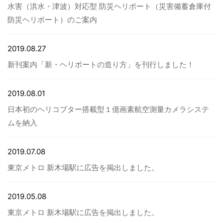
水害（洪水・津波）対応型 防災ヘリポート（災害備蓄倉庫付
防災ヘリポート）のご案内
病院関係者の方
2019.08.27
自治体関係者の方
新刊案内「新・ヘリポートの造り方」を刊行しました！
設計及び建築関係者の方
2019.08.01
日本初のヘリコプター搭載型１億画素航空測量カメラシステ
English
ムを納入
2019.07.08
東京メトロ 新木場駅に広告を掲出しました。
2019.05.08
東京メトロ 新木場駅に広告を掲出しました。