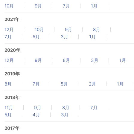
10月
9月
7月
1月
2021年
12月
10月
9月
8月
7月
5月
3月
1月
2020年
12月
9月
8月
3月
1月
2019年
8月
7月
5月
2月
1月
2018年
11月
9月
8月
7月
5月
4月
3月
2017年