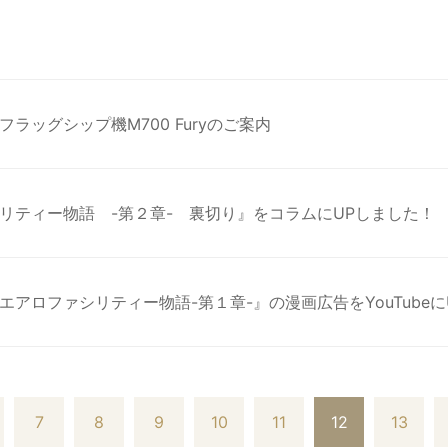
ラッグシップ機M700 Furyのご案内
リティー物語 -第２章- 裏切り』をコラムにUPしました！
アロファシリティー物語-第１章-』の漫画広告をYouTubeに
7
8
9
10
11
12
13