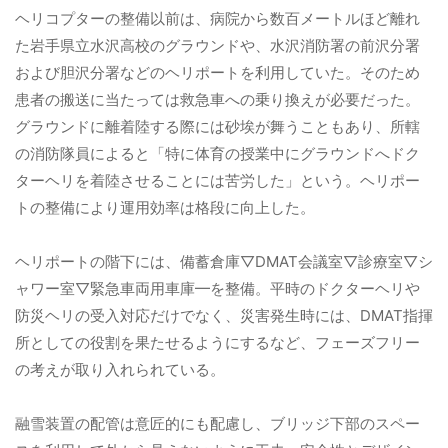
ヘリコプターの整備以前は、病院から数百メートルほど離れ
た岩手県立水沢高校のグラウンドや、水沢消防署の前沢分署
および胆沢分署などのヘリポートを利用していた。そのため
患者の搬送に当たっては救急車への乗り換えが必要だった。
グラウンドに離着陸する際には砂埃が舞うこともあり、所轄
の消防隊員によると「特に体育の授業中にグラウンドへドク
ターヘリを着陸させることには苦労した」という。ヘリポー
トの整備により運用効率は格段に向上した。
ヘリポートの階下には、備蓄倉庫▽DMAT会議室▽診療室▽シ
ャワー室▽緊急車両用車庫━を整備。平時のドクターヘリや
防災ヘリの受入対応だけでなく、災害発生時には、DMAT指揮
所としての役割を果たせるようにするなど、フェーズフリー
の考えが取り入れられている。
融雪装置の配管は意匠的にも配慮し、ブリッジ下部のスペー