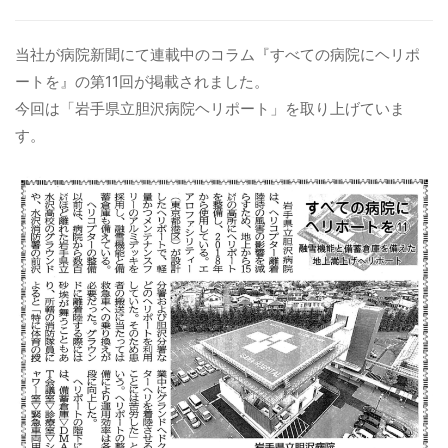
病院関係者の方
当社が病院新聞にて連載中のコラム『すべての病院にヘリポ
ートを』の第11回が掲載されました。
今回は「岩手県立胆沢病院ヘリポート」を取り上げていま
自治体関係者の方
す。
設計及び建築関係者の方
English