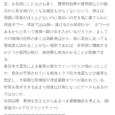
災」を念頭にしたものも多く、費用対効果や運用面などの観
点から首を傾げたくなる施設も少なくないという。例えば、
周囲に民家がほとんどないのに海沿いの空き地に建てられた
津波夕ワー。津波では山側へ 逃げるのが鉄則だが、 タワーが
あるからと言って海側へ駆け出す人がいるだろうか。まして
その地域の住民の多くは高齢者ばかり。仮に高台にあっても
普段誰も訪れることがない場所であれば、非常時に機能する
かどうか疑問が残り、維持費も相当かかることが想像でき
る。
東日本大震災による被害が甚大でインパクトが強かったこと
や、発生が予測されている南海トラフ巨大地震などの被害を
想定し、大規模な防潮堤や津波避難タワーが築かれている。
対策を急ぎすぎるあまり拙速な計画となったケースもあるの
ではないか。
次回以降、事例を交えながらあるべき避難施設を考える。(取
材協力=エアロファシリティー)
ーーーーーーーーーーーーーーーー