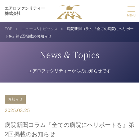
エアロファシリティー
株式会社
TOP
>
ニュース&トピックス
>
病院新聞コラム『全ての病院にヘリポー
選ばれる理由
トを』第2回掲載のお知らせ
事業紹介
News & Topics
実績紹介
エアロファシリティーからのお知らせです
企業情報
お知らせ
採用情報
2025.03.25
病院新聞コラム『全ての病院にヘリポートを』第
お問い合わせ
2回掲載のお知らせ