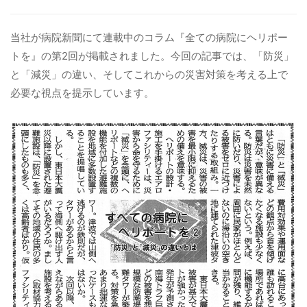
病院関係者の方
当社が病院新聞にて連載中のコラム『全ての病院にヘリポー
トを』の第2回が掲載されました。今回の記事では、「防災」
と「減災」の違い、そしてこれからの災害対策を考える上で
自治体関係者の方
必要な視点を提示しています。
設計及び建築関係者の方
English