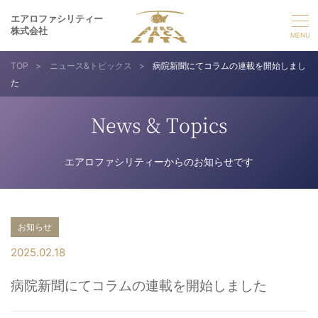
エアロファシリティー
株式会社
TOP
>
ニュース&トピックス
>
病院新聞にてコラムの連載を開始しまし
選ばれる理由
た
事業紹介
News & Topics
実績紹介
エアロファシリティーからのお知らせです
企業情報
お知らせ
採用情報
2025.02.18
病院新聞にてコラムの連載を開始しました
お問い合わせ