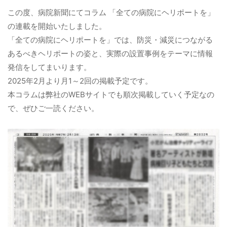
この度、病院新聞にてコラム 「全ての病院にヘリポートを」
病院関係者の方
の連載を開始いたしました。
「全ての病院にヘリポートを」では、防災・減災につながる
あるべきヘリポートの姿と、実際の設置事例をテーマに情報
自治体関係者の方
発信をしてまいります。
2025年2月より月1～2回の掲載予定です。
設計及び建築関係者の方
本コラムは弊社のWEBサイトでも順次掲載していく予定なの
で、ぜひご一読ください。
English