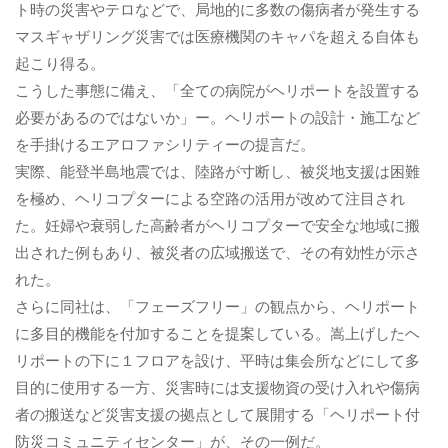
ト時の災害やテロなどで、局地的に多数の傷病者が発生する
マスギャザリング災害では医療機関のキャパを超える自体も
起こり得る。
こうした事態に備え、「全ての病院がヘリポートを設置する
必要があるのではないか」ー。ヘリポートの設計・施工など
を手掛けるエアロファシリティーの提言だ。
実際、能登半島地震では、陸路が寸断し、被災地支援は困難
を極め、ヘリコプターによる空路の活用が改めて注目され
た。妊婦や衰弱した高齢者がヘリコプターで安全な地域に搬
出された例もあり、被災者の広域搬送で、その有効性が示さ
れた。
さらに同社は、「フェーズフリー」の観点から、ヘリポート
に多目的機能を付加することを提案している。嵩上げしたヘ
リポートの下に１フロアを設け、平時は集会所などにして多
目的に使用する一方、災害時には支援物資の受け入れや傷病
者の搬送など災害支援の拠点として展開する「ヘリポート付
防災コミュニティセンター」が、その一例だ。