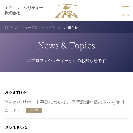
エアロファシリティー
株式会社
TOP
>
ニュース&トピックス
>
お知らせ
選ばれる理由
News & Topics
事業紹介
エアロファシリティーからのお知らせです
実績紹介
企業情報
2024.11.08
当社のヘリポート事業について、病院新聞社様の取材を受け
採用情報
ました。
NEW
お問い合わせ
2024.10.25