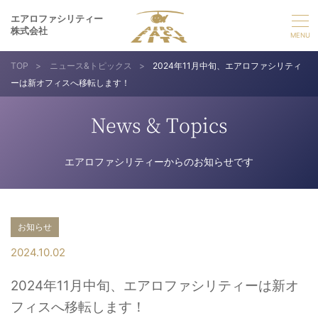
エアロファシリティー
株式会社
TOP
>
ニュース&トピックス
>
2024年11月中旬、エアロファシリティ
選ばれる理由
ーは新オフィスへ移転します！
事業紹介
News & Topics
実績紹介
エアロファシリティーからのお知らせです
企業情報
お知らせ
採用情報
2024.10.02
2024年11月中旬、エアロファシリティーは新オ
お問い合わせ
フィスへ移転します！