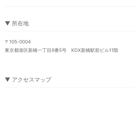
病院関係者の方
▼ 所在地
自治体関係者の方
〒105-0004
東京都港区新橋一丁目9番5号 KDX新橋駅前ビル11階
設計及び建築関係者の方
English
▼ アクセスマップ