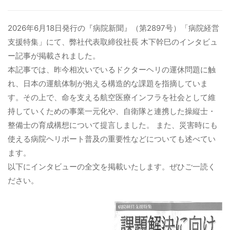
病院関係者の方
2026年6月18日発行の『病院新聞』（第2897号）「病院経営
支援特集」にて、弊社代表取締役社長 木下幹巳のインタビュ
ー記事が掲載されました。
自治体関係者の方
本記事では、昨今相次いでいるドクターヘリの運休問題に触
れ、日本の運航体制が抱える構造的な課題を指摘していま
設計及び建築関係者の方
す
。その上で、命を支える航空医療インフラを社会として維
持していくための事業一元化や、自衛隊と連携した操縦士・
English
整備士の育成構想について提言しました
。 また、災害時にも
使える病院ヘリポート普及の重要性などについても述べてい
ます
。
以下にインタビューの全文を掲載いたします。ぜひご一読く
ださい。