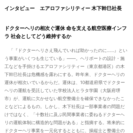
インタビュー エアロファシリティー 木下幹巳社長
ドクターヘリの相次ぐ運休 命を支える航空医療インフ
ラ 社会としてどう維持するか
「『ドクターヘリさえ飛んでいれば助かったのに……』とい
う事案がいくつも生じている」――。
ヘリポートの設計・施
工などを手掛けるエアロファシリティー（東京都港区）の木
下幹巳社長は危機感を露わにする。
昨年来、ドクターヘリの
運休が相次いでいるからだ。
運休は、10都道府県でドクター
ヘリの運航を受託していた学校法人ヒラタ学園（大阪府堺
市）が、運航に欠かせない航空整備士を確保できなかったこ
となどによるもの。
しかし、木下社長は一部事業者の問題だ
けではなく、「十数社に及ぶ民間事業者に委ねるドクターヘ
リの運航体制に構造的な問題がある」と指摘する。
将来的に
ドクターヘリ事業を一元化するとともに、操縦士と整備士の