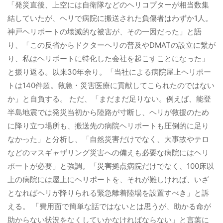
「発災直後、上空には自衛隊などのヘリコプターが相当数集
結していたが、ヘリで病院に搬送された負傷者はわずか1人。
神戸ヘリポートの壊滅的な被害が、その一因だった」と語
り、「この反省からドクターヘリの普及やDMATの設立に繋が
り、私はヘリポートに特化した会社を起こすことになった」
と振り返る。
以来30年余り。
「当社による病院屋上ヘリポー
トは140件超。
救急・災害医療に貢献してこられたのではない
か」と自負する。
ただ、「まだまだ足りない。
例えば、能登
半島地震では発災当初から陸路が寸断し、ヘリが救援のため
に降り立つ場所も、搬送先の病院ヘリポートも圧倒的に足り
なかった」と分析し、「自然災害だけでなく、大事故やテロ
などのマスギャザリング災害への備えも必要な病院にはヘリ
ポートが必要」と強調。
「災害拠点病院だけでなく、100床以
上の病院には屋上にヘリポートを、それが難しければ、いざ
となればヘリが降りられる緊急離着陸場を設置すべき」と訴
える。
「費用面で簡単な話ではないとは思うが、助かる命が
助からない状況をなくしていかなければならない」と言葉に