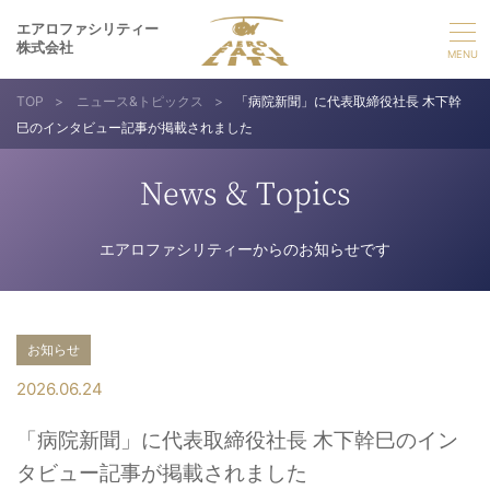
エアロファシリティー
株式会社
TOP
>
ニュース&トピックス
>
「病院新聞」に代表取締役社長 木下幹
選ばれる理由
巳のインタビュー記事が掲載されました
事業紹介
News & Topics
実績紹介
エアロファシリティーからのお知らせです
企業情報
お知らせ
採用情報
2026.06.24
「病院新聞」に代表取締役社長 木下幹巳のイン
お問い合わせ
タビュー記事が掲載されました