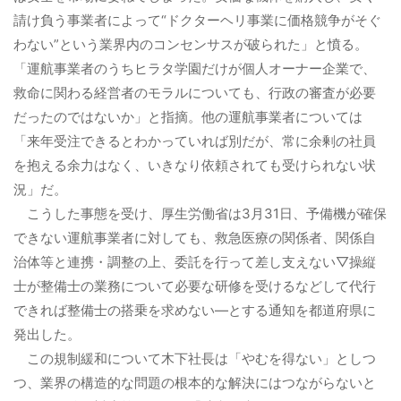
請け負う事業者によって“ドクターヘリ事業に価格競争がそぐ
わない”という業界内のコンセンサスが破られた」と憤る。
「運航事業者のうちヒラタ学園だけが個人オーナー企業で、
救命に関わる経営者のモラルについても、行政の審査が必要
だったのではないか」と指摘。
他の運航事業者については
「来年受注できるとわかっていれば別だが、常に余剰の社員
を抱える余力はなく、いきなり依頼されても受けられない状
況」だ。
こうした事態を受け、厚生労働省は3月31日、予備機が確保
できない運航事業者に対しても、救急医療の関係者、関係自
治体等と連携・調整の上、委託を行って差し支えない▽操縦
士が整備士の業務について必要な研修を受けるなどして代行
できれば整備士の搭乗を求めない―とする通知を都道府県に
発出した。
この規制緩和について木下社長は「やむを得ない」としつ
つ、業界の構造的な問題の根本的な解決にはつながらないと