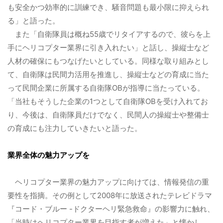
も安全かつ効率的に訓練でき、騒音問題も最小限に抑えられ
る」と語った。
また「自衛隊員は概ね55歳でリタイアするので、彼らを上
手にヘリコプター業界に引き入れたい」と話し、操縦士など
人材の確保にもつなげたいとしている。
同様な取り組みとし
て、自衛隊は民間力活用を推進し、操縦士などの育成に当た
って民間企業に所属する自衛隊OBが指導に当たっている。
「当社もそうした企業の1つとして自衛隊OBを受け入れてお
り、今後は、自衛隊員だけでなく、民間人の操縦士や整備士
の育成にも注力していきたいと語った。
業界全体の魅力アップを
ヘリコプター業界の魅力アップに向けては、情報発信の重
要性を指摘。
その例として2008年に放送されたテレビドラマ
『コード・ブルー -ドクターヘリ緊急救命』の影響力に触れ、
「当時はヘリコプター業界を目指す者が増えた」と懐かし