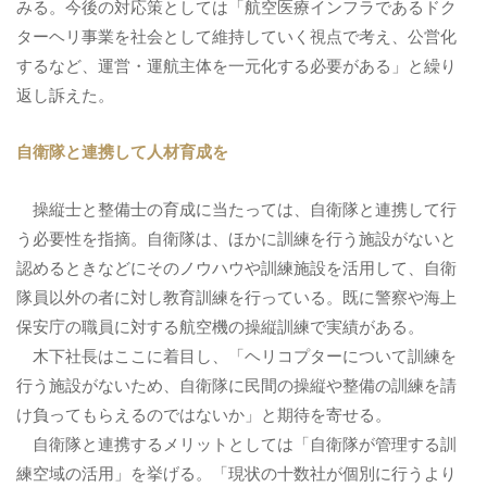
みる。
今後の対応策としては「航空医療インフラであるドク
ターヘリ事業を社会として維持していく視点で考え、公営化
するなど、運営・運航主体を一元化する必要がある」と繰り
返し訴えた。
自衛隊と連携して人材育成を
操縦士と整備士の育成に当たっては、自衛隊と連携して行
う必要性を指摘。
自衛隊は、ほかに訓練を行う施設がないと
認めるときなどにそのノウハウや訓練施設を活用して、自衛
隊員以外の者に対し教育訓練を行っている。
既に警察や海上
保安庁の職員に対する航空機の操縦訓練で実績がある。
木下社長はここに着目し、「ヘリコプターについて訓練を
行う施設がないため、自衛隊に民間の操縦や整備の訓練を請
け負ってもらえるのではないか」と期待を寄せる。
自衛隊と連携するメリットとしては「自衛隊が管理する訓
練空域の活用」を挙げる。
「現状の十数社が個別に行うより