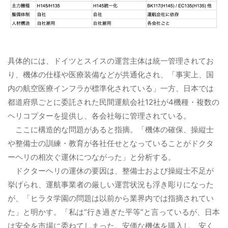
具体的には、ドイツとスイスの運営主体は統一管理されてお
り、機体の仕様や医療装備などが共通化され、「事実上、国
内の航空医療インフラが標準化されている」一方、日本では
都道府県ごとに委託された民間運航会社12社が4機種・複数の
ヘリコプターを提供し、各会社毎に管理されている。
ここに構造的な問題があると指摘。
「機体の確保、操縦士
や整備士の訓練・教育が各社任せとなっていることがドクタ
ーヘリの相次ぐ運休につながった」と分析する。
ドクターヘリの運休の要因は、整備士および操縦士不足が
挙げられ、運航事業者の厳しい運営状況も浮き彫りになった
が、「ヒラタ学園の問題は以前から業界内では指摘されてい
た」と明かす。
「私は“行き過ぎた平等”と言っているが、日本
は安全を市場に委ねてしまった。
安価な機体を購入し、安く