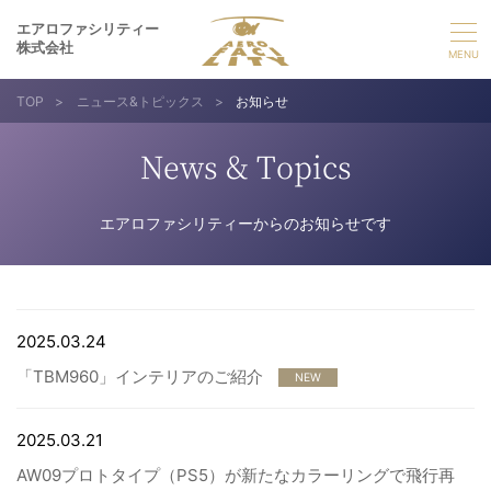
エアロファシリティー
株式会社
TOP
>
ニュース&トピックス
>
お知らせ
選ばれる理由
News & Topics
事業紹介
エアロファシリティーからのお知らせです
実績紹介
企業情報
2025.03.24
「TBM960」インテリアのご紹介
採用情報
NEW
2025.03.21
お問い合わせ
AW09プロトタイプ（PS5）が新たなカラーリングで飛行再