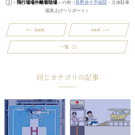
③＜
飛行場場外離着陸場
＞の例（
長野赤十字病院
・立体駐車
場嵩上げヘリポート）
back
next
一覧
同じカテゴリの記事