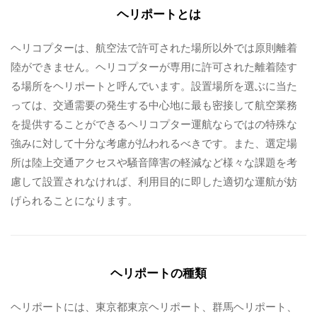
ヘリポートとは
病院関係者の方
ヘリコプターは、航空法で許可された場所以外では原則離着
陸ができません。ヘリコプターが専用に許可された離着陸す
自治体関係者の方
る場所をヘリポートと呼んでいます。設置場所を選ぶに当た
っては、交通需要の発生する中心地に最も密接して航空業務
設計及び建築関係者の方
を提供することができるヘリコプター運航ならではの特殊な
強みに対して十分な考慮が払われるべきです。また、選定場
所は陸上交通アクセスや騒音障害の軽減など様々な課題を考
English
慮して設置されなければ、利用目的に即した適切な運航が妨
げられることになります。
ヘリポートの種類
ヘリポートには、東京都東京ヘリポート、群馬ヘリポート、