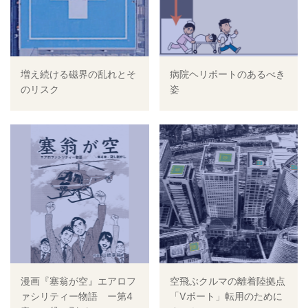
増え続ける磁界の乱れとそ
病院ヘリポートのあるべき
のリスク
姿
漫画『塞翁が空』エアロフ
空飛ぶクルマの離着陸拠点
ァシリティー物語 ー第4
「Vポート」転用のために