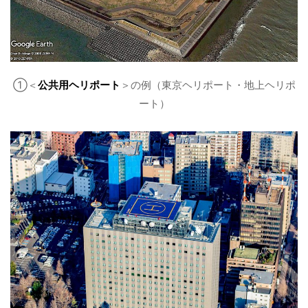
①＜
公共用ヘリポート
＞の例（東京ヘリポート・地上ヘリポ
ート）