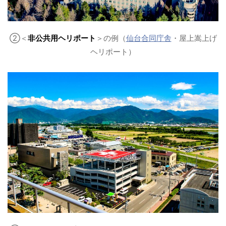
②＜
非公共用ヘリポート
＞の例（
仙台合同庁舎
・屋上嵩上げ
ヘリポート）