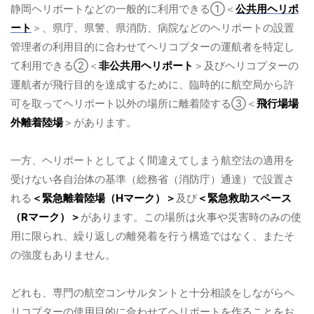
静岡ヘリポートなどの一般的に利用できる①＜
公共用ヘリポ
ート
＞、県庁、県警、県消防、病院などのヘリポートの設置
管理者の利用目的に合わせてヘリコプターの運航者を特定し
て利用できる②＜
非公共用ヘリポート
＞及びヘリコプターの
運航者が飛行目的を達成するために、臨時的に航空局から許
可を取ってヘリポート以外の場所に離着陸する③＜
飛行場場
外離着陸場
＞があります。
一方、ヘリポートとしてよく間違えてしまう航空法の適用を
受けない各自治体の基準（総務省（消防庁）通達）で設置さ
れる
＜緊急離着陸場（Hマーク）＞
及び
＜緊急救助スペース
（Rマーク）＞
があります。この場所は火事や災害時のみの使
用に限られ、繰り返しの離発着を行う構造ではなく、またそ
の強度もありません。
どれも、専門の航空コンサルタントと十分相談をしながらヘ
リコプターの使用目的に合わせてヘリポートを作ることをお