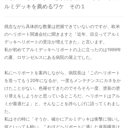
ルミデッキを薦めるワケ その１
病院関係者の方
残念ながら具体的な数量は把握できていないのですが、欧米
自治体関係者の方
のヘリポート関連会社に聞きますと「近年、目立ってアルミ
デッキヘリポートの受注が増えてきた」と言います。
私が初めてアルミデッキヘリポートの上に立ったのは1999年
設計及び建築関係者の方
の夏、ロサンゼルスにある病院の屋上でした。
English
私にヘリポートを案内しながら、病院長は「このヘリポート
を造ってもう20年になるが、一度もメンテナンスにカネをか
けたことがない。色褪せてきたのでそろそろ一度、塗装の塗
り替えをしようかと思っているところだ。ヘリポートはアル
ミが最適だよ」と、そんなことを誇らしげに語ってくれまし
た。
私はその時に「そうか、確かにアルミデッキは衝撃に強いし
何といっても軽い。これほどヘリポートに適した床面構造は