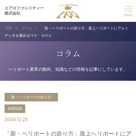
エアロファシリティー
株式会社
TOP
>
コラム
>
「新・ヘリポートの造り方」屋上ヘリポートにアルミ
選ばれる理由
デッキを薦めるワケ その１
事業紹介
コラム
実績紹介
ヘリポート業界の動向、知識などの情報を記事にしています。
企業情報
「新・ヘリポートの造り方」
採用情報
基礎知識
2024.12.25
お問い合わせ
「新・ヘリポートの造り方」屋上ヘリポートにア