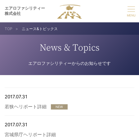
エアロファシリティー
株式会社
TOP
>
ニュース&トピックス
選ばれる理由
News & Topics
事業紹介
エアロファシリティーからのお知らせです
実績紹介
企業情報
2017.07.31
若狭ヘリポート詳細
採用情報
NEW
2017.07.31
お問い合わせ
宮城県庁ヘリポート詳細