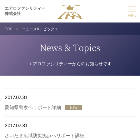
エアロファシリティー
株式会社
TOP
>
ニュース&トピックス
選ばれる理由
News & Topics
事業紹介
エアロファシリティーからのお知らせです
実績紹介
企業情報
2017.07.31
愛知県警察ヘリポート詳細
採用情報
NEW
2017.07.31
お問い合わせ
さいたま広域防災拠点ヘリポート詳細