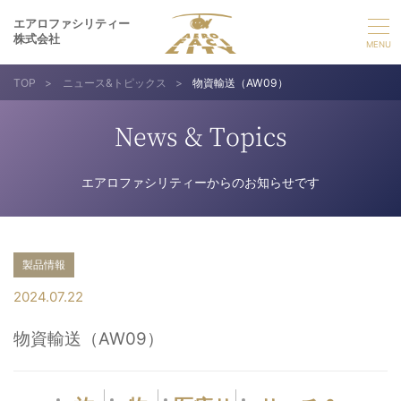
エアロファシリティー
株式会社
TOP
>
ニュース&トピックス
>
物資輸送（AW09）
選ばれる理由
News & Topics
事業紹介
エアロファシリティーからのお知らせです
実績紹介
企業情報
製品情報
2024.07.22
採用情報
物資輸送（AW09）
お問い合わせ