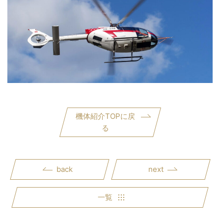
機体紹介TOPに戻
る
back
next
一覧