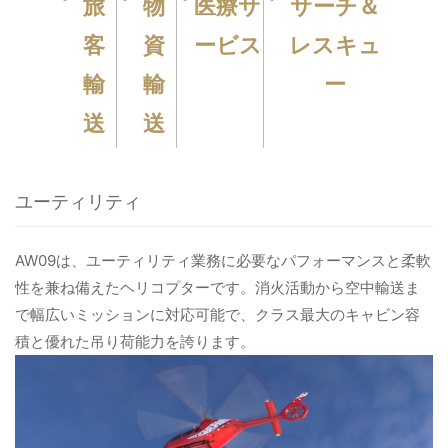
旅
物
医療サ
サーチ＆
客
資
ービス
レスキュ
病院関係者の方
輸
輸
ー
自治体関係者の方
送
送
設計及び建築関係者の方
ユーティリティ
English
AW09は、ユーティリティ業務に必要なパフォーマンスと柔軟
性を兼ね備えたヘリコプターです。消火活動から空中輸送ま
で幅広いミッションに対応可能で、クラス最大のキャビン容
積と優れた吊り荷能力を誇ります。