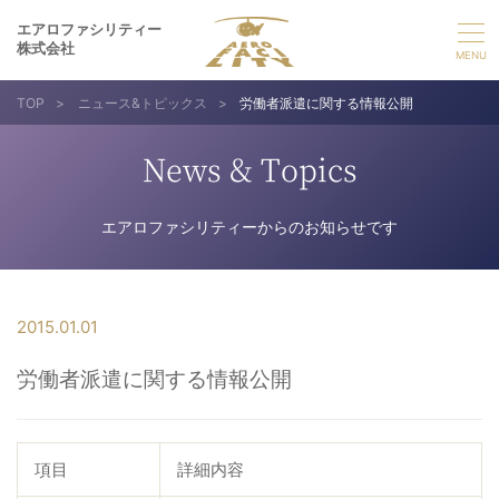
エアロファシリティー
株式会社
TOP
>
ニュース&トピックス
>
労働者派遣に関する情報公開
選ばれる理由
News & Topics
事業紹介
エアロファシリティーからのお知らせです
実績紹介
企業情報
2015.01.01
労働者派遣に関する情報公開
採用情報
お問い合わせ
項目
詳細内容