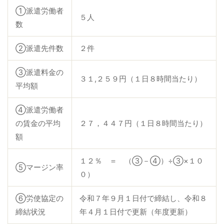
①派遣労働者
５人
数
病院関係者の方
②派遣先件数
２件
自治体関係者の方
③派遣料金の
３１,２５９円（１日８時間当たり）
平均額
設計及び建築関係者の方
④派遣労働者
English
の賃金の平均
２７，４４７円（１日８時間当たり）
額
１２％ ＝ （③－④）÷③×１０
⑤マージン率
０）
⑥労使協定の
令和７年９月１日付で締結し、令和８
締結状況
年４月１日付で更新（年度更新）