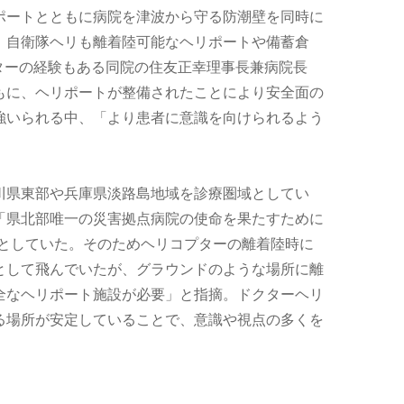
ポートとともに病院を津波から守る防潮壁を同時に
。自衛隊ヘリも離着陸可能なヘリポートや備蓄倉
ターの経験もある同院の住友正幸理事長兼病院長
もに、ヘリポートが整備されたことにより安全面の
強いられる中、「より患者に意識を向けられるよう
川県東部や兵庫県淡路島地域を診療圏域としてい
「県北部唯一の災害拠点病院の使命を果たすために
としていた。そのためヘリコプターの離着陸時に
として飛んでいたが、グラウンドのような場所に離
全なヘリポート施設が必要」と指摘。ドクターヘリ
る場所が安定していることで、意識や視点の多くを