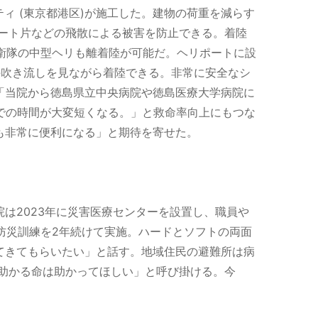
ィ (東京都港区)が施工した。建物の荷重を減らす
ート片などの飛散による被害を防止できる。着陸
自衛隊の中型ヘリも離着陸が可能だ。ヘリポートに設
の吹き流しを見ながら着陸できる。非常に安全なシ
「当院から徳島県立中央病院や徳島医療大学病院に
までの時間が大変短くなる。」と救命率向上にもつな
も非常に便利になる」と期待を寄せた。
は2023年に災害医療センターを設置し、職員や
防災訓練を2年続けて実施。ハードとソフトの両面
てきてもらいたい」と話す。地域住民の避難所は病
助かる命は助かってほしい」と呼び掛ける。今