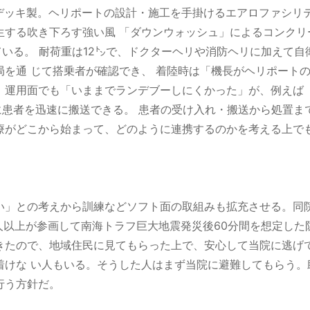
デッキ製。ヘリポートの設計・施工を手掛けるエアロファシリテ
生する吹き下ろす強い風 「ダウンウォッシュ」によるコンクリ
している。 耐荷重は12㌧で、ドクターヘリや消防ヘリに加えて
局を通 じて搭乗者が確認でき、 着陸時は「機長がヘリポート
。運用面でも「いままでランデブーしにくかった」が、例えば
に患者を迅速に搬送できる。 患者の受け入れ・搬送から処置
療がどこから始まって、どのように連携するのかを考える上で
」との考えから訓練などソフト面の取組みも拡充させる。同院
人以上が参画して南海トラフ巨大地震発災後60分間を想定した
きたので、地域住民に見てもらった上で、安心して当院に逃げ
着けな い人もいる。そうした人はまず当院に避難してもらう。
行う方針だ。