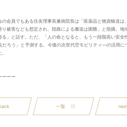
会の会員でもある住友理事長兼病院長は「医薬品と物資輸送は
滑り被害なども想定され、陸路による搬送は困難」と指摘。地
得る」と話す。ただ、「人の命となると、もう一段階高い安全
だ先だろう」と予測する。今後の次世代空モビリティ―の活用に
た。
ーーーー
back
一覧
nex