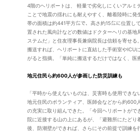
4階のヘリポートは、 軽量で劣化しにくいアルミ
ことで地震の揺れにも耐えやすく、離着陸時に発
帯の面積は約441平方㍍で、高さ約15㍍に位置
置された風向計などの数値はドクターヘリの基地
ステムだ」と住友理事長兼病院長は信頼を寄せる
搬送すれば、ヘリポートに直結した手術室やICU
がると指摘。「単純に搬送するだけではなく、医
地元住民ら約600人が参画した防災訓練も
「平時から使えないものは、災害時も使用できない
地元住民のボランティア、医師会などから約600
の充実に取り組んできた。「今回ヘリポートがで
院に近接する山の上にあるが、「避難所にたどり
後、防潮壁ができれば、さらにその前提で訓練を