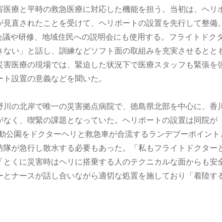
害医療と平時の救急医療に対応した機能を担う。当初は、ヘリ
が見直されたことを受けて、ヘリポートの設置を先行して整備
の会議や研修、地域住民への説明会にも使用する。フライトドク
きない」と話し、訓練などソフト面の取組みを充実させるとと
災害医療の現場では、緊迫した状況下で医療スタッフも緊張を
ート設置の意義などを聞いた。
野川の北岸で唯一の災害拠点病院で、徳島県北部を中心に、香
がなく、喫緊の課題となっていた。ヘリポートの設置は同院が
運動公園をドクターヘリと救急車が合流するランデブーポイント
防隊が急行し散水する必要もあった。「私もフライトドクター
「とくに災害時はヘリに搭乗する人のテクニカルな面からも安
ーとナースが話し合いながら適切な処置を施しており「着陸す