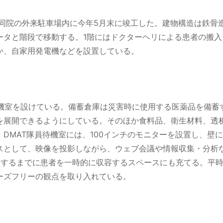
院の外来駐車場内に今年5月末に竣工した。建物構造は鉄骨造4階
ータと階段で移動する。1階にはドクターヘリによる患者の搬
か、自家用発電機などを設置している。
待機室を設けている。備蓄倉庫は災害時に使用する医薬品を備蓄
を展開できるようにしている。そのほか食料品、衛生材料、透
DMAT隊員待機室には、100インチのモニターを設置し、壁
スとして、映像を投影しながら、ウェブ会議や情報収集・分析な
出するまでに患者を一時的に収容するスペースにも充てる。平
ーズフリーの観点を取り入れている。