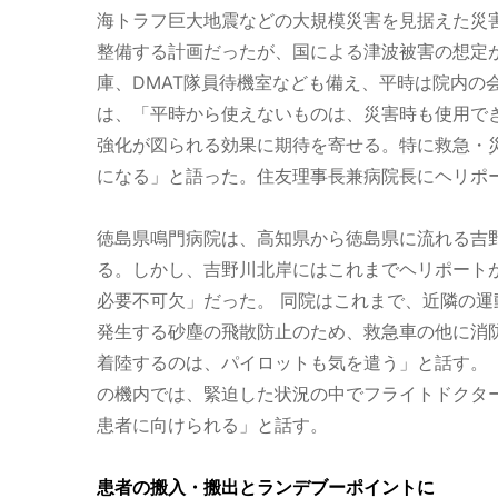
海トラフ巨大地震などの大規模災害を見据えた災
整備する計画だったが、国による津波被害の想定
庫、DMAT隊員待機室なども備え、平時は院内
は、「平時から使えないものは、災害時も使用で
強化が図られる効果に期待を寄せる。特に救急・
になる」と語った。住友理事長兼病院長にヘリポ
徳島県鳴門病院は、高知県から徳島県に流れる吉
る。しかし、吉野川北岸にはこれまでヘリポート
必要不可欠」だった。 同院はこれまで、近隣の
発生する砂塵の飛散防止のため、救急車の他に消
着陸するのは、パイロットも気を遣う」と話す。
の機内では、緊迫した状況の中でフライトドクタ
患者に向けられる」と話す。
患者の搬入・搬出とランデブーポイントに