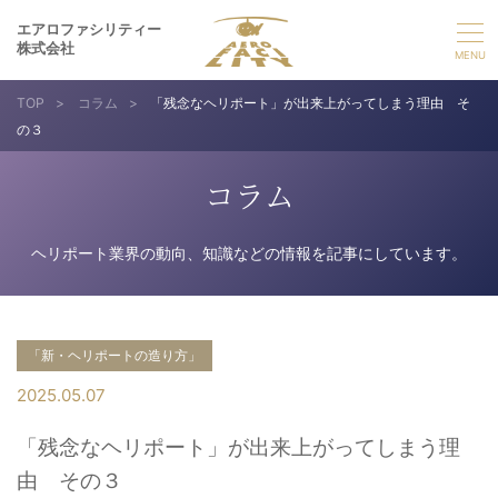
エアロファシリティー
株式会社
TOP
>
コラム
>
「残念なヘリポート」が出来上がってしまう理由 そ
選ばれる理由
の３
事業紹介
コラム
実績紹介
ヘリポート業界の動向、知識などの情報を記事にしています。
企業情報
「新・ヘリポートの造り方」
採用情報
2025.05.07
「残念なヘリポート」が出来上がってしまう理
お問い合わせ
由 その３