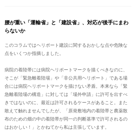
病院関係者の方
腰が重い「運輸省」と「建設省」、対応が後手にまわ
らないか
自治体関係者の方
このコラムではヘリポート建設に関するおかしな点や危険な
設計及び建築関係者の方
点をいくつか指摘しました。
病院の着陸帯には病院ヘリポートマークを描くべきなのに、
English
そこが「緊急離着陸場」や「非公共用ヘリポート」である場
合には病院ヘリポートマークを描けない矛盾。本来なら「緊
急離着陸場の構造」に対しては「場外申請」に許可を出すべ
きではないのに、最近は許可されるケースがあること。また
敢えて触れませんでしたが、「原発敷地内の着陸帯と農薬散
布のための畑の中の着陸帯が同一の判断基準で許可されるの
はおかしい！」とかねてから私は主張しています。