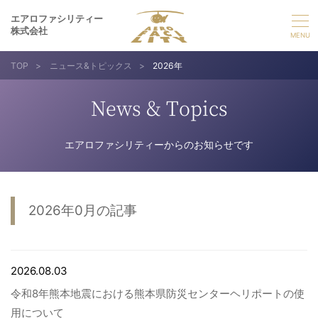
エアロファシリティー
株式会社
TOP
>
ニュース&トピックス
>
2026年
選ばれる理由
News & Topics
事業紹介
エアロファシリティーからのお知らせです
実績紹介
企業情報
2026年0月の記事
採用情報
2026.08.03
お問い合わせ
令和8年熊本地震における熊本県防災センターヘリポートの使
用について