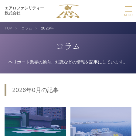
エアロファシリティー
株式会社
TOP
>
コラム
>
2026年
選ばれる理由
コラム
事業紹介
ヘリポート業界の動向、知識などの情報を記事にしています。
実績紹介
企業情報
2026年0月の記事
採用情報
お問い合わせ