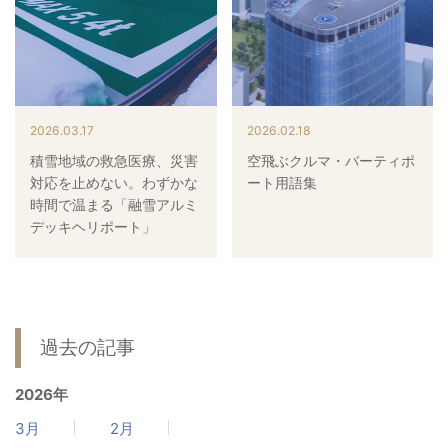
病院関係者の方
自治体関係者の方
2026.03.17
2026.02.18
積雪地域の救急医療、災害
空飛ぶクルマ・バーティポ
設計及び建築関係者の方
対応を止めない。わずかな
ート用語集
時間で温まる「融雪アルミ
デッキヘリポート」
English
過去の記事
2026年
3月
2月