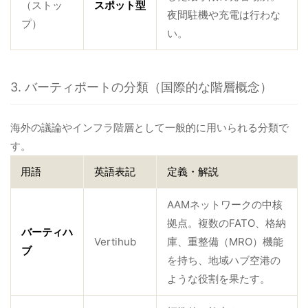
（ストッ
スポット型
夜間駐機や充電は行わな
プ）
い。
3. バーティポートの分類（国際的な階層概念）
海外の議論やインフラ階層として一般的に用いられる分類で
す。
用語
英語表記
定義・解説
AAMネットワークの中核
拠点。複数のFATO、格納
バーティハ
Vertihub
庫、重整備（MRO）機能
ブ
を持ち、地域ハブ空港の
ような役割を果たす。