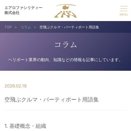
エアロファシリティー
株式会社
TOP
>
コラム
>
空飛ぶクルマ・バーティポート用語集
選ばれる理由
コラム
事業紹介
ヘリポート業界の動向、知識などの情報を記事にしています。
実績紹介
企業情報
2026.02.18
空飛ぶクルマ・バーティポート用語集
採用情報
お問い合わせ
1. 基礎概念・組織