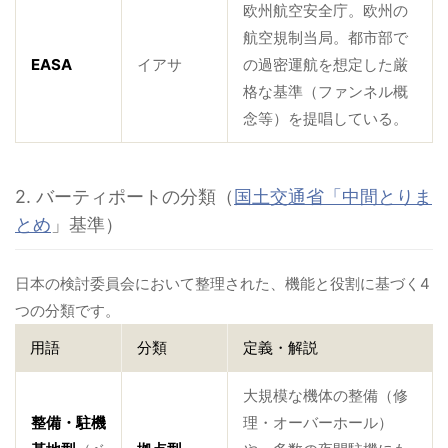
欧州航空安全庁。欧州の
航空規制当局。都市部で
EASA
イアサ
の過密運航を想定した厳
格な基準（ファンネル概
念等）を提唱している。
2. バーティポートの分類（
国土交通省「中間とりま
とめ
」基準）
日本の検討委員会において整理された、機能と役割に基づく4
つの分類です。
用語
分類
定義・解説
大規模な機体の整備（修
整備・駐機
理・オーバーホール）