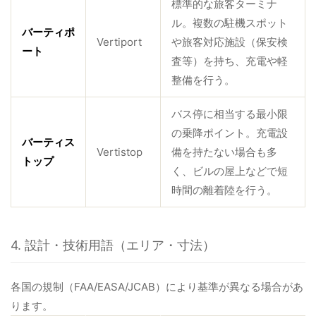
標準的な旅客ターミナ
ル。複数の駐機スポット
バーティポ
Vertiport
や旅客対応施設（保安検
ート
査等）を持ち、充電や軽
整備を行う。
バス停に相当する最小限
の乗降ポイント。充電設
バーティス
Vertistop
備を持たない場合も多
トップ
く、ビルの屋上などで短
時間の離着陸を行う。
4. 設計・技術用語（エリア・寸法）
各国の規制（FAA/EASA/JCAB）により基準が異なる場合があ
ります。