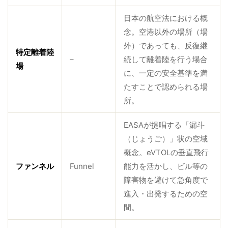
日本の航空法における概
念。空港以外の場所（場
外）であっても、反復継
特定離着陸
–
続して離着陸を行う場合
場
に、一定の安全基準を満
たすことで認められる場
所。
EASAが提唱する「漏斗
（じょうご）」状の空域
概念。eVTOLの垂直飛行
ファンネル
Funnel
能力を活かし、ビル等の
障害物を避けて急角度で
進入・出発するための空
間。