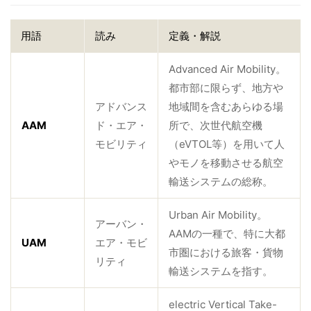
病院関係者の方
用語
読み
定義・解説
Advanced Air Mobility。
自治体関係者の方
都市部に限らず、地方や
アドバンス
地域間を含むあらゆる場
設計及び建築関係者の方
AAM
ド・エア・
所で、次世代航空機
モビリティ
（eVTOL等）を用いて人
やモノを移動させる航空
English
輸送システムの総称。
Urban Air Mobility。
アーバン・
AAMの一種で、特に大都
UAM
エア・モビ
市圏における旅客・貨物
リティ
輸送システムを指す。
electric Vertical Take-