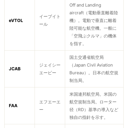
Off and Landing
aircraft（電動垂直離着陸
イーブイト
eVTOL
機）。電動で垂直に離着
ール
陸可能な航空機。一般に
「空飛ぶクルマ」の機体
を指す。
国土交通省航空局
ジェイシー
（Japan Civil Aviation
JCAB
エービー
Bureau）。日本の航空規
制当局。
米国連邦航空局。米国の
エフエーエ
航空規制当局。ローター
FAA
ー
径（RD）基準の導入など
独自の指針を示す。