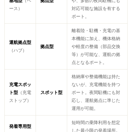
基地型
（ベ
拠点型
や、多数の夜間駐機にも
ース）
対応可能な施設を有する
ポート。
離着陸・駐機・充電の基
本機能に加え、機体格納
運航拠点型
拠点型
や軽度の整備（部品交換
（ハブ）
等）が可能な、運航の拠
点となるポート。
格納庫や整備機能は持た
充電スポッ
ないが、充電機能を持つ
ト型
（充電
スポット型
ポート。夜間駐機にも対
ストップ）
応し、運航拠点に準じた
運用が可能。
短時間の乗降利用を想定
発着専用型
した最小限の発着場所。