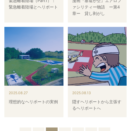
緊急離着陸場（Part1）：
漫画『塞翁が空』エアロフ
緊急離着陸場とヘリポート
ァシリティー物語 ー第4
章ー 貸し剥がし
2025.08.27
2025.08.13
理想的なヘリポートの実例
隠すヘリポートから主張す
るヘリポートへ