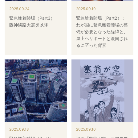
2025.09.24
2025.09.19
緊急離着陸場（Part3）：
緊急離着陸場（Part2）：
阪神淡路大震災以降
わが国に緊急離着陸場の整
備が必要となった経緯と、
屋上ヘリポートと混同され
るに至った背景
2025.09.18
2025.09.10