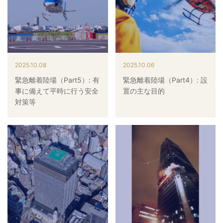
病院関係者の方
自治体関係者の方
2025.10.08
2025.10.06
緊急離着陸場（Part5）: 有
緊急離着陸場（Part4）: 設
設計及び建築関係者の方
事に備えて平時に行う安全
置の主な目的
対策等
English