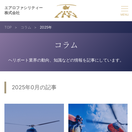
エアロファシリティー
株式会社
TOP
>
コラム
>
2025年
選ばれる理由
コラム
事業紹介
ヘリポート業界の動向、知識などの情報を記事にしています。
実績紹介
企業情報
2025年0月の記事
採用情報
お問い合わせ