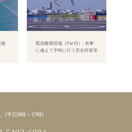
整備
緊急離着陸場（Part5）: 有事
に備えて平時に行う安全対策等
(平日9時～17時)