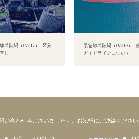
離着陸場（Part7）: 区分
緊急離着陸場（Part6）: 
直し
ガイドラインについて
問い合わせ等ございましたら、
お気軽にご連絡ください。