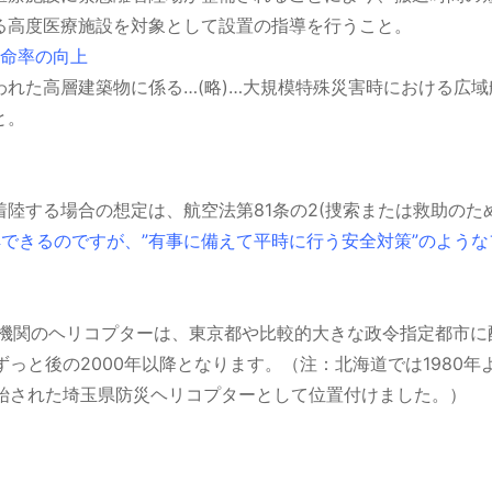
る高度医療施設を対象として設置の指導を行うこと。
救命率の向上
れた高層建築物に係る…(略)…大規模特殊災害時における広
と。
陸する場合の想定は、航空法第81条の2(捜索または救助の
理解できるのですが、”有事に備えて平時に行う安全対策”のよう
防機関のヘリコプターは、東京都や比較的大きな
政令指定都市に
ずっと後の2000年以降となります。（注：北海道では1980
開始された埼玉県防災ヘリコプターとして位置付けました。）