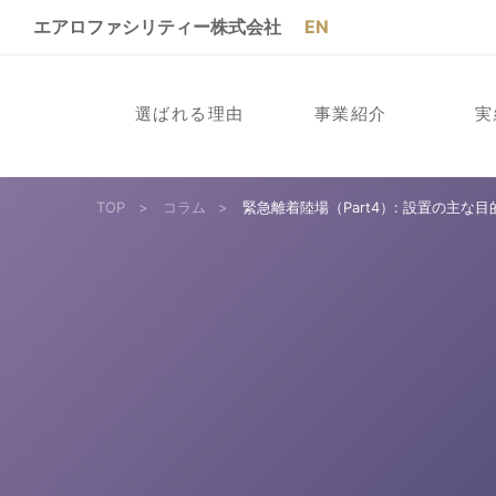
エアロファシリティー株式会社
EN
選ばれる理由
事業紹介
実
TOP
>
コラム
>
緊急離着陸場（Part4）: 設置の主な目