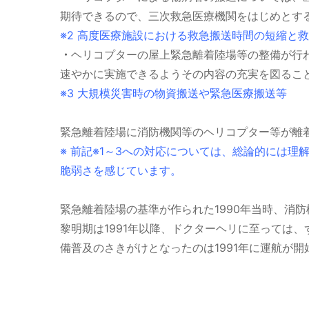
期待できるので、三次救急医療機関をはじめとす
※2 高度医療施設における救急搬送時間の短縮と
・
ヘリコプターの屋上緊急離着陸場等の整備が行わ
速やかに実施できるようその内容の充実を図るこ
※3 大規模災害時の物資搬送や緊急医療搬送等
緊急離着陸場に消防機関等のヘリコプター等が離着
※ 前記※1～3への対応については、総論的には
脆弱さを感じています。
緊急離着陸場の基準が作られた1990年当時、消
黎明期は1991年以降、ドクターヘリに至っては、
備普及のさきがけとなったのは1991年に運航が