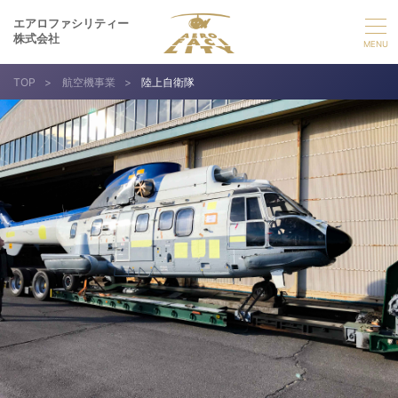
エアロファシリティー
株式会社
TOP
>
航空機事業
>
陸上自衛隊
選ばれる理由
事業紹介
実績紹介
企業情報
採用情報
お問い合わせ