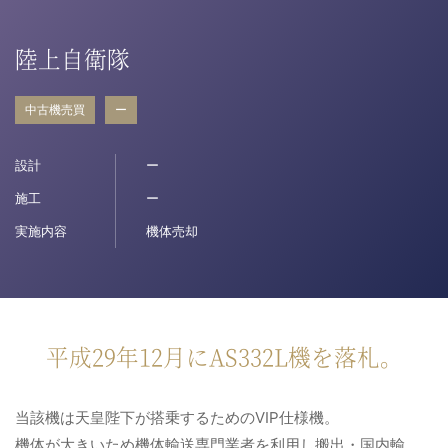
病院関係者の方
陸上自衛隊
中古機売買
ー
自治体関係者の方
設計
ー
設計及び建築関係者の方
施工
ー
実施内容
機体売却
English
平成29年12月にAS332L機を落札。
当該機は天皇陛下が搭乗するためのVIP仕様機。
機体が大きいため機体輸送専門業者を利用し搬出・国内輸