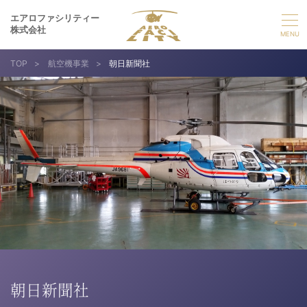
エアロファシリティー
株式会社
TOP
>
航空機事業
>
朝日新聞社
選ばれる理由
事業紹介
実績紹介
企業情報
採用情報
お問い合わせ
朝日新聞社