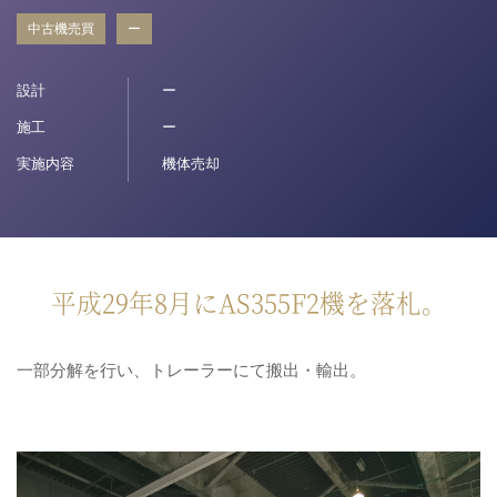
中古機売買
ー
病院関係者の方
設計
ー
自治体関係者の方
施工
ー
実施内容
機体売却
設計及び建築関係者の方
English
平成29年8月にAS355F2機を落札。
一部分解を行い、トレーラーにて搬出・輸出。