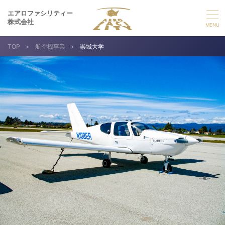
エアロファシリティー
株式会社
TOP
>
航空機事業
>
崇城大学
選ばれる理由
事業紹介
実績紹介
企業情報
採用情報
お問い合わせ