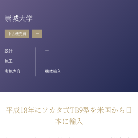
病院関係者の方
崇城大学
中古機売買
ー
自治体関係者の方
設計
ー
設計及び建築関係者の方
施工
ー
実施内容
機体輸入
English
平成18年にソカタ式TB9型を米国から日
本に輸入