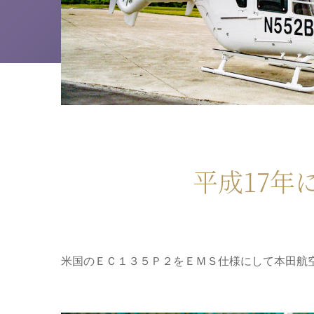
平成17年
米国のＥＣ１３５Ｐ２をＥＭＳ仕様にして本田航