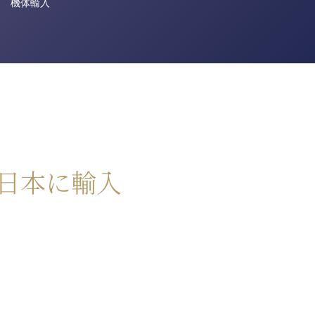
機体輸入
ら日本に輸入