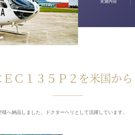
実施内容
にＥＣ１３５Ｐ２を米国か
空様へ納品しました。ドクターヘリとして活躍しています。