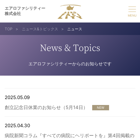
エアロファシリティー
株式会社
TOP
>
ニュース&トピックス
>
ニュース
選ばれる理由
News & Topics
事業紹介
エアロファシリティーからのお知らせです
実績紹介
企業情報
2025.05.09
創立記念日休業のお知らせ（5月14日）
採用情報
NEW
2025.04.30
お問い合わせ
病院新聞コラム『すべての病院にヘリポートを』第4回掲載の