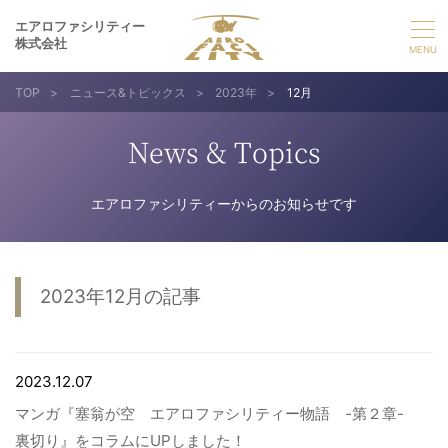
エアロファシリティー
株式会社
TOP
>
ニュース&トピックス
>
2023年
>
12月
選ばれる理由
News & Topics
事業紹介
エアロファシリティーからのお知らせです
実績紹介
企業情報
2023年12月の記事
採用情報
2023.12.07
お問い合わせ
マンガ『塞翁が空 エアロファシリティー物語 -第２章-
裏切り』をコラムにUPしました！