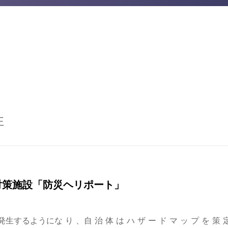
性
対策施設「防災ヘリポート」
うにな り 、自 治 体 は ハ ザ ー ド マ ッ プ を 策 定 し