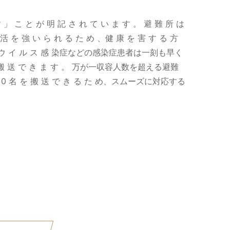
 と が 明 記 さ れ て い ま す 。 避 難 所 は
生 活 を 強 い ら れ る た め 、健 康 を 害 す る 方
 ロ ナ ウ イ ル ス 感 染症などの感染症患者は一刻も早く
に 搬 送 で き ま す 。 万が一収容人数を超える避難
1 0 名 を 搬 送 で き る た め、スムーズに対応する