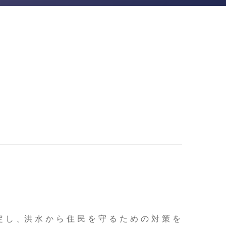
 、洪 水 か ら 住 民 を 守 る た め の 対 策 を