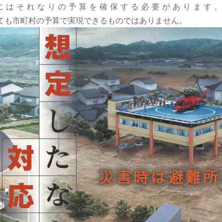
 は そ れ な り の 予 算 を 確 保 す る 必 要 が あ り ま す 
、とても市町村の予算で実現できるものではありません。