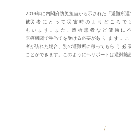
2016年に内閣府防災担当から示された「避難所運営ガイド
被災 者 に と っ て 災 害 時 の よ り ど こ ろ で
も い ま す 。ま た 、透 析 患 者 な ど 健 康 
医療機関で手当てを受ける必要があ り ま す 。こ う し
者が訪れた場合、別の避難所に移ってもら う 必 要 が あ 
ことができます。このようにヘリポートは避難施