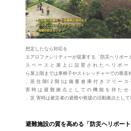
想定したなら対応を
エアロファシリティーが提案する「防災ヘリポート
ス ペ ー ス と 屋 上 に 設 置 さ れ た ヘ リ
ら屋上階までは車椅子やストレッチャーでの垂直移動か
、居 住 階( 2 階 )は 備 蓄 倉 庫 付 き フ 
害 時 は 避 難 拠 点 と し て の 機 能 を 持 た せ る
、災 害時は被災者の避難や救援の活動拠点として利
避難施設の質を高める「防災ヘリポート