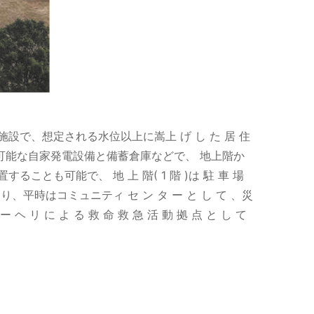
で、想定される水位以上に嵩上 げ し た 居 住
の避難が可能な自家発電設備と備蓄倉庫などで、 地上階か
とも可能で、 地 上 階( 1 階 )は 駐 車 場
により、平時はコミュニティ セ ン タ ー と し て 、災
タ ー ヘ リ に よ る 救 命 救 急 活 動 拠 点 と し て