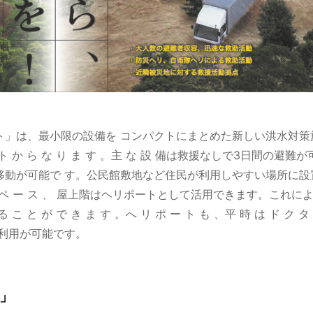
」は、最小限の設備を コンパクトにまとめた新しい洪水対策施設
 ポ ー ト か ら な り ま す 。主 な 設 備は救援なしで3日間
゙可能で す。公民館敷地など住民が利用しやすい場所に設置するこ
リ ー ス ペ ー ス 、 屋上階はヘリポートとして活用できます。これ
 こ と が で き ま す 。へ リ ポ ー ト も 、平 時 は ド ク 
用が可能です。
」