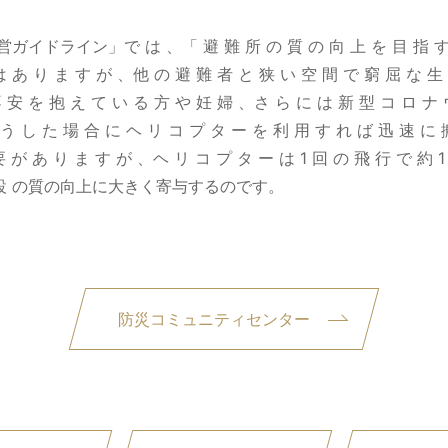
ライン」で は 、「 避 難 所 の 質 の 向 上 を 目 指 す 」 こ
 は あ り ま す が 、他 の 避 難 者 と 狭 い 空 間 で 窮 屈 な 
に 不 安 を 抱 え て い る 方 や 妊 婦 、さ ら に は 新 型 コ
 た 場 合 に ヘ リ コ プ タ ー を 利 用 す れ ば 迅 速 
り ま す が 、ヘ リ コ プ タ ー は 1 回 の 飛 行 で 約 
設 の質の向上に大きく寄与するのです。
防災コミュニティセンター