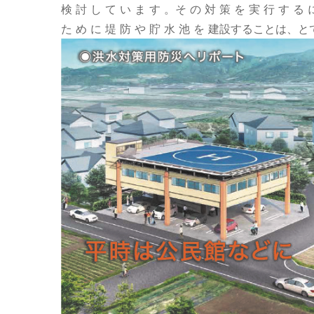
検 討 し て い ま す 。そ の 対 策 を 実 行 す る に
た め に 堤 防 や 貯 水 池 を 建設することは