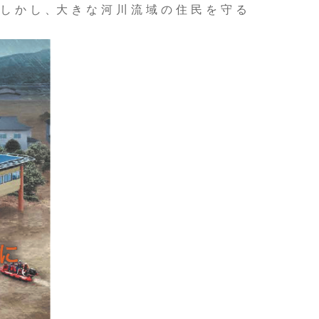
。し か し 、大 き な 河 川 流 域 の 住 民 を 守 る