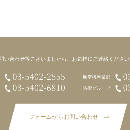
問い合わせ等ございましたら、
お気軽にご連絡ください。
03-5402-2555
0
航空機事業部
03-5402-6810
0
防衛グループ
フォームからお問い合わせ