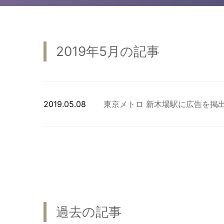
2019年5月の記事
2019.05.08
東京メトロ 新木場駅に広告を掲
過去の記事