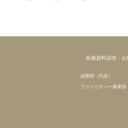
各種資料請求・お
総務部（代表）
ファシリティー事業部