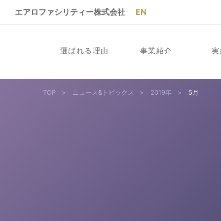
エアロファシリティー株式会社
EN
選ばれる理由
事業紹介
実
TOP
>
ニュース&トピックス
>
2019年
>
5月