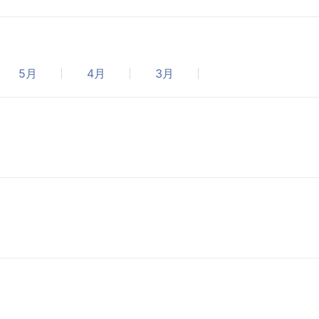
5月
4月
3月