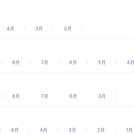
4月
3月
2月
8月
7月
6月
5月
4
8月
7月
6月
3月
6月
4月
3月
2月
1月