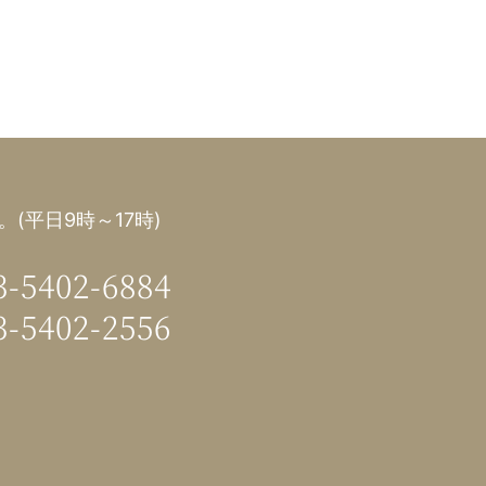
(平日9時～17時)
3-5402-6884
3-5402-2556