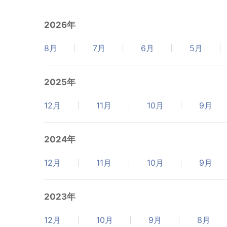
2026年
8月
7月
6月
5月
2025年
12月
11月
10月
9月
2024年
12月
11月
10月
9月
2023年
12月
10月
9月
8月