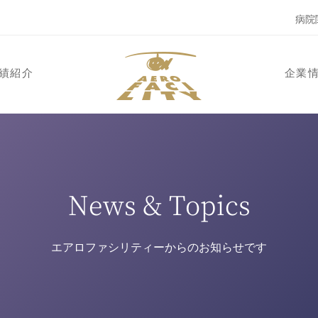
病院
績紹介
企業
News & Topics
エアロファシリティーからのお知らせです