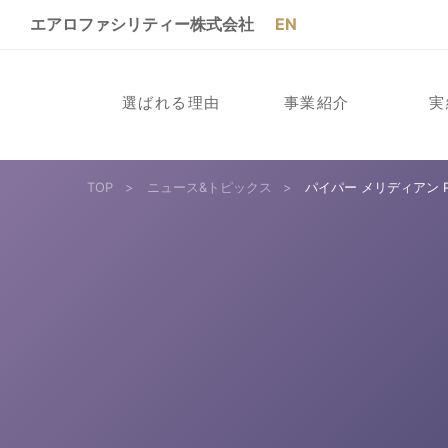
エアロファシリティー株式会社
EN
選ばれる理由
事業紹介
実
TOP
>
ニュース&トピックス
>
パイパー メリディアン Pip