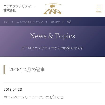
エアロファシリティー
株式会社
TOP
>
ニュース&トピックス
>
2018年
>
4月
選ばれる理由
News & Topics
事業紹介
エアロファシリティーからのお知らせです
実績紹介
企業情報
2018年4月の記事
採用情報
2018.04.23
お問い合わせ
ホームページリニューアルのお知らせ