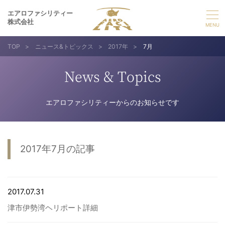
エアロファシリティー
株式会社
TOP
>
ニュース&トピックス
>
2017年
>
7月
選ばれる理由
News & Topics
事業紹介
エアロファシリティーからのお知らせです
実績紹介
企業情報
2017年7月の記事
採用情報
2017.07.31
お問い合わせ
津市伊勢湾ヘリポート詳細