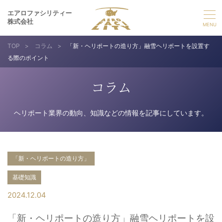
エアロファシリティー
株式会社
TOP
>
コラム
>
「新・ヘリポートの造り方」融雪ヘリポートを設置す
選ばれる理由
る際のポイント
事業紹介
コラム
実績紹介
ヘリポート業界の動向、知識などの情報を記事にしています。
企業情報
「新・ヘリポートの造り方」
採用情報
基礎知識
2024.12.04
お問い合わせ
「新・ヘリポートの造り方」融雪ヘリポートを設