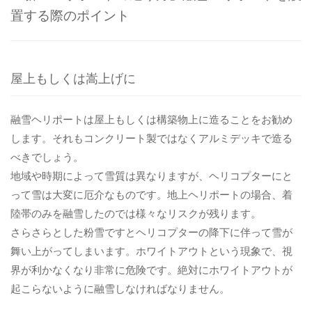
置する際のポイント
病院関係者の方
屋上もしくは嵩上げに
自治体関係者の方
融雪ヘリポートは屋上もしくは構築物上に造ることをお勧め
設計及び建築関係者の方
します。それもコンクリート製ではなくアルミデッキで造る
べきでしょう。
English
地域や時期によって雪質は異なりますが、ヘリコプターにと
って雪は大変に厄介なものです。地上ヘリポートの場合、着
陸帯のみを融雪したのでは様々なリスクが残ります。
さらさらとした粉雪ですとヘリコプターの降下に伴って雪が
舞い上がってしまいます。ホワイトアウトという現象で、視
界が利かなくなり非常に危険です。絶対にホワイトアウトが
起こらないように融雪しなければなりません。