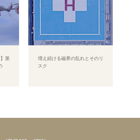
方】第
増え続ける磁界の乱れとそのリ
の
スク