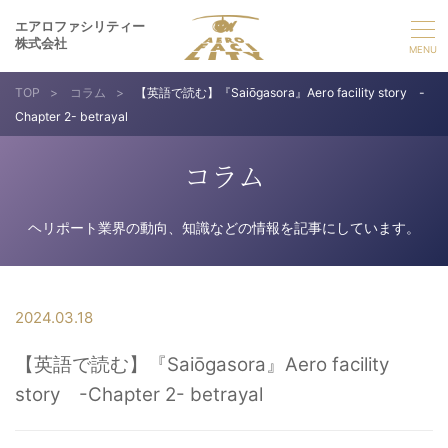
エアロファシリティー
株式会社
TOP
>
コラム
>
【英語で読む】『Saiōgasora』Aero facility story -
選ばれる理由
Chapter 2- betrayal
事業紹介
コラム
実績紹介
ヘリポート業界の動向、知識などの情報を記事にしています。
企業情報
2024.03.18
採用情報
【英語で読む】『Saiōgasora』Aero facility
story -Chapter 2- betrayal
お問い合わせ