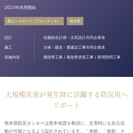
2023年供用開始
病院関係者の方
屋上ヘリポート（アルミデッキ）
熊本県
自治体関係者の方
設計
佐藤総合計画・太宏設計共同企業体
施工
大林・建吉・豊建設工事共同企業体
設計及び建築関係者の方
実施内容
着陸帯工事 / 着陸帯塗装工事 / 夜間照明工事
English
大規模災害が発生時に活躍する防災用ヘ
リポート
熊本県防災センターは熊本地震を教訓に、災害時にも自立活
動が可能となるよう設計されています。「本館」「新館」そ