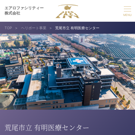
エアロファシリティー
株式会社
TOP
>
ヘリポート事業
>
荒尾市立 有明医療センター
選ばれる理由
事業紹介
実績紹介
企業情報
採用情報
お問い合わせ
荒尾市立 有明医療センター