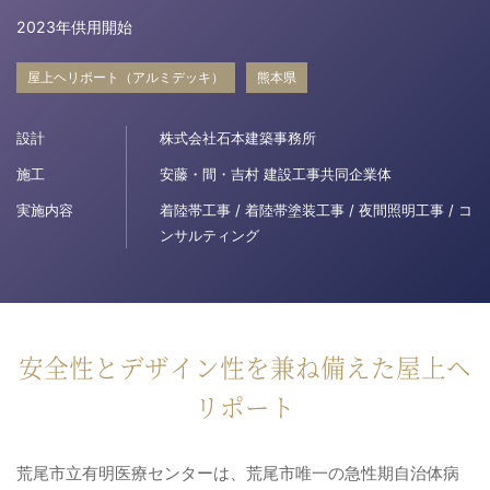
2023年供用開始
病院関係者の方
屋上ヘリポート（アルミデッキ）
熊本県
自治体関係者の方
設計
株式会社石本建築事務所
施工
安藤・間・吉村 建設工事共同企業体
設計及び建築関係者の方
実施内容
着陸帯工事 / 着陸帯塗装工事 / 夜間照明工事 / コ
ンサルティング
English
安全性とデザイン性を兼ね備えた屋上ヘ
リポート
荒尾市立有明医療センターは、荒尾市唯一の急性期自治体病