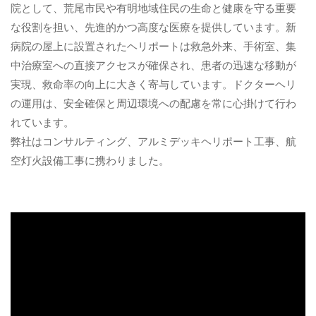
院として、荒尾市民や有明地域住民の生命と健康を守る重要
な役割を担い、先進的かつ高度な医療を提供しています。新
病院の屋上に設置されたヘリポートは救急外来、手術室、集
中治療室への直接アクセスが確保され、患者の迅速な移動が
実現、救命率の向上に大きく寄与しています。ドクターヘリ
の運用は、安全確保と周辺環境への配慮を常に心掛けて行わ
れています。
弊社はコンサルティング、アルミデッキヘリポート工事、航
空灯火設備工事に携わりました。