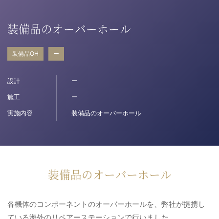
病院関係者の方
装備品のオーバーホール
装備品OH
ー
自治体関係者の方
設計
ー
設計及び建築関係者の方
施工
ー
実施内容
装備品のオーバーホール
English
装備品のオーバーホール
各機体のコンポーネントのオーバーホールを、弊社が提携し
ている海外のリペアーステーションで行いました。