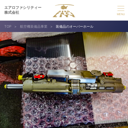
エアロファシリティー
株式会社
TOP
>
航空機装備品事業
>
装備品のオーバーホール
選ばれる理由
事業紹介
実績紹介
企業情報
採用情報
お問い合わせ