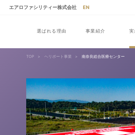
エアロファシリティー株式会社
EN
選ばれる理由
事業紹介
実
TOP
>
ヘリポート事業
>
南奈良総合医療センター