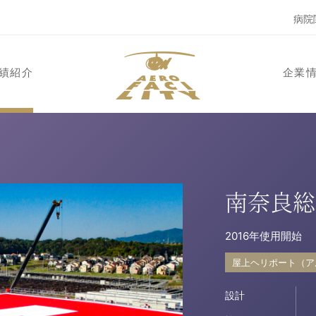
病院
績紹介
企業
南奈良総
2016年使用開始
屋上ヘリポート（ア
設計