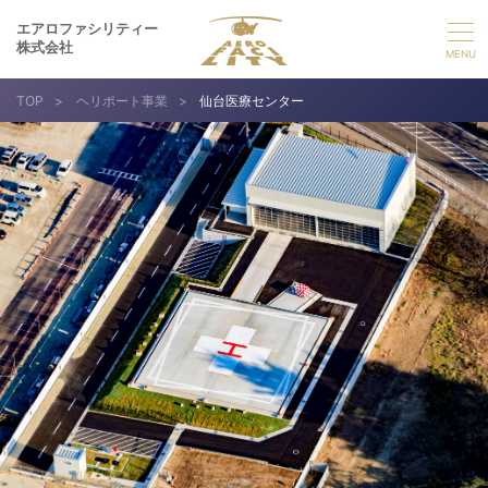
エアロファシリティー
株式会社
TOP
>
ヘリポート事業
>
仙台医療センター
選ばれる理由
事業紹介
実績紹介
企業情報
採用情報
お問い合わせ