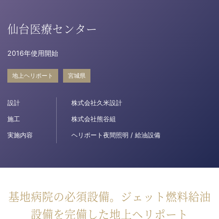
病院関係者の方
仙台医療センター
2016年使用開始
自治体関係者の方
地上ヘリポート
宮城県
設計及び建築関係者の方
設計
株式会社久米設計
English
施工
株式会社熊谷組
実施内容
ヘリポート夜間照明 / 給油設備
基地病院の必須設備。ジェット燃料給油
設備を完備した地上ヘリポート