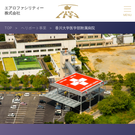
エアロファシリティー
株式会社
TOP
>
ヘリポート事業
>
香川大学医学部附属病院
選ばれる理由
事業紹介
実績紹介
企業情報
採用情報
お問い合わせ