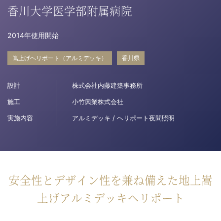
香川大学医学部附属病院
病院関係者の方
2014年使用開始
自治体関係者の方
嵩上げヘリポート（アルミデッキ）
香川県
設計
設計及び建築関係者の方
株式会社内藤建築事務所
施工
小竹興業株式会社
English
実施内容
アルミデッキ / ヘリポート夜間照明
安全性とデザイン性を兼ね備えた地上嵩
上げアルミデッキヘリポート