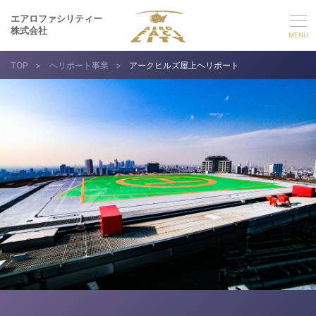
エアロファシリティー
株式会社
TOP
>
ヘリポート事業
>
アークヒルズ屋上ヘリポート
選ばれる理由
事業紹介
実績紹介
企業情報
採用情報
お問い合わせ