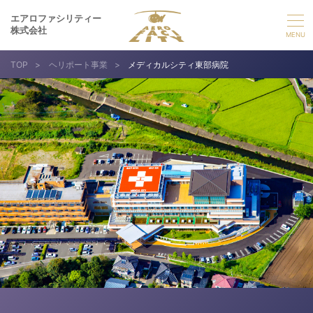
エアロファシリティー
株式会社
TOP
>
ヘリポート事業
>
メディカルシティ東部病院
選ばれる理由
事業紹介
実績紹介
企業情報
採用情報
お問い合わせ