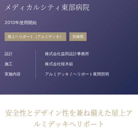
メディカルシティ東部病院
病院関係者の方
2010年使用開始
自治体関係者の方
屋上ヘリポート（アルミデッキ）
宮崎県
設計及び建築関係者の方
設計
株式会社益田設計事務所
施工
株式会社桜木組
English
実施内容
アルミデッキ / ヘリポート夜間照明
安全性とデザイン性を兼ね備えた屋上ア
ルミデッキヘリポート