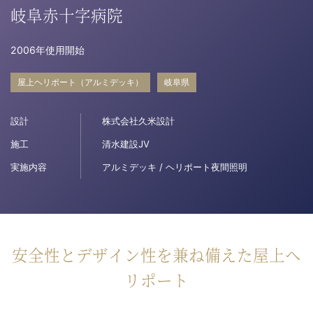
岐阜赤十字病院
病院関係者の方
2006年使用開始
自治体関係者の方
屋上ヘリポート（アルミデッキ）
岐阜県
設計
設計及び建築関係者の方
株式会社久米設計
施工
清水建設JV
English
実施内容
アルミデッキ / ヘリポート夜間照明
安全性とデザイン性を兼ね備えた屋上ヘ
リポート