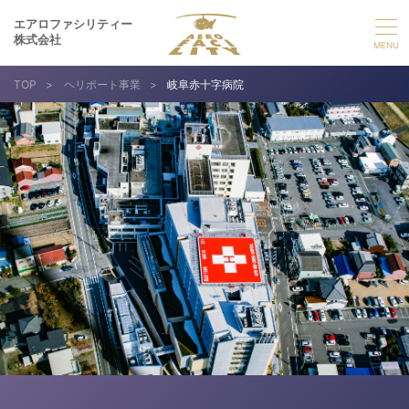
エアロファシリティー
株式会社
TOP
>
ヘリポート事業
>
岐阜赤十字病院
選ばれる理由
事業紹介
実績紹介
企業情報
採用情報
お問い合わせ