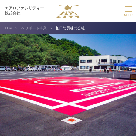
エアロファシリティー
株式会社
TOP
>
ヘリポート事業
>
相日防災株式会社
選ばれる理由
事業紹介
実績紹介
企業情報
採用情報
お問い合わせ