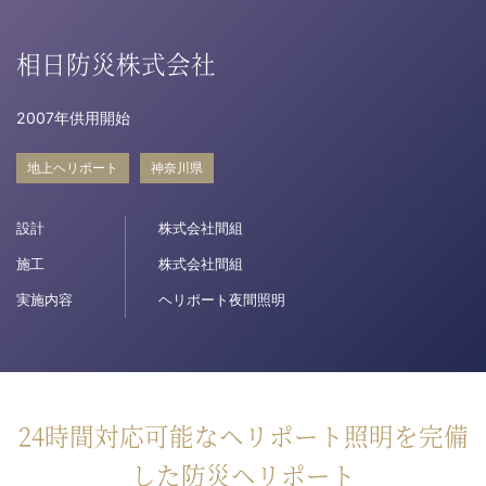
病院関係者の方
相日防災株式会社
2007年供用開始
自治体関係者の方
地上ヘリポート
神奈川県
設計及び建築関係者の方
設計
株式会社間組
English
施工
株式会社間組
実施内容
ヘリポート夜間照明
24時間対応可能なヘリポート照明を完備
した防災ヘリポート