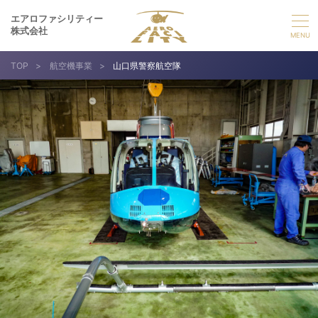
エアロファシリティー
株式会社
TOP
>
航空機事業
>
山口県警察航空隊
選ばれる理由
事業紹介
実績紹介
企業情報
採用情報
お問い合わせ