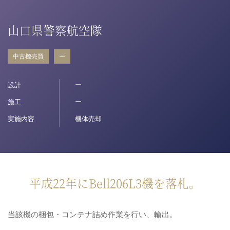
病院関係者の方
山口県警察航空隊
中古機売買
ー
自治体関係者の方
設計
ー
設計及び建築関係者の方
施工
ー
実施内容
機体売却
English
平成22年にBell206L3機を落札。
当該機の梱包・コンテナ詰め作業を行い、輸出。