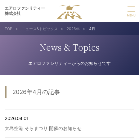
エアロファシリティー
株式会社
TOP
>
ニュース&トピックス
>
2026年
>
4月
選ばれる理由
News & Topics
事業紹介
エアロファシリティーからのお知らせです
実績紹介
企業情報
2026年4月の記事
採用情報
2026.04.01
お問い合わせ
大島空港 そらまつり 開催のお知らせ