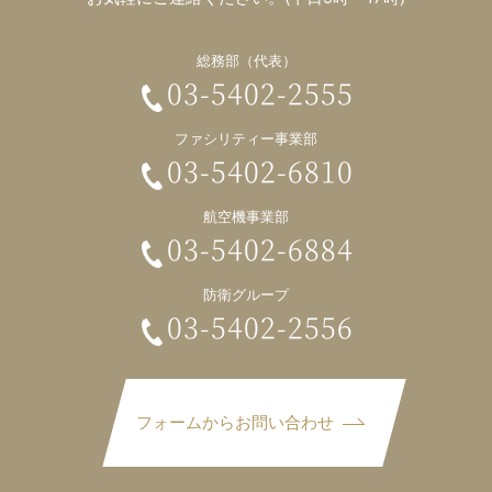
総務部（代表）
03-5402-2555
ファシリティー事業部
03-5402-6810
航空機事業部
03-5402-6884
防衛グループ
03-5402-2556
フォームからお問い合わせ