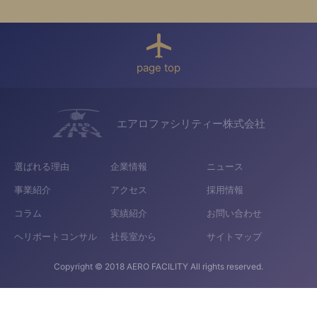
page top
エアロファシリティー株式会社
選ばれる理由
企業情報
ニュース
事業紹介
アクセス
採用情報
コラム
実績紹介
お問い合わせ
ヘリポートコンサル
社長室から
サイトマップ
Copyright © 2018 AERO FACILITY All rights reserved.